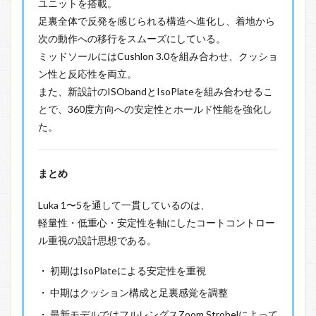
ユニットを搭載。
足裏全体で反発を感じられる構造へ進化し、着地から
次の動作への移行をスムーズにしている。
ミッドソールにはCushlon 3.0を組み合わせ、クッショ
ン性と反応性を両立。
また、新設計のISObandとIsoPlateを組み合わせるこ
とで、360度方向への安定性とホールド性能を強化し
た。
まとめ
Luka 1〜5を通して一貫しているのは、
軽量性・低重心・安定性を軸にしたコートコントロー
ル重視の設計思想である。
初期はIsoPlateによる安定性を重視
中期はクッション構成と足裏感覚を調整
最新モデルではフルレングスZoom Strobelによって