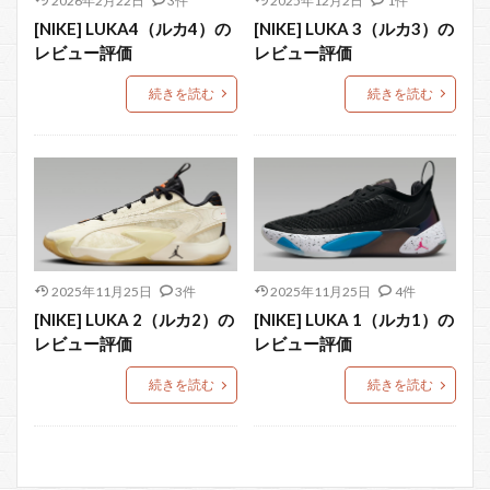
2026年2月22日
3件
2025年12月2日
1件
[NIKE] LUKA4（ルカ4）の
[NIKE] LUKA 3（ルカ3）の
レビュー評価
レビュー評価
続きを読む
続きを読む
2025年11月25日
3件
2025年11月25日
4件
[NIKE] LUKA 2（ルカ2）の
[NIKE] LUKA 1（ルカ1）の
レビュー評価
レビュー評価
続きを読む
続きを読む