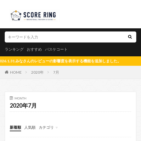
ランキング
おすすめ
バスケコート
1.31 みなさんのレビューの影響度を表示する機能を追加しました。
HOME
2020年
7月
MONTH
2020年7月
新着順
人気順
カテゴリ
メイン
ADIDAS
NIKE
UNDER ARMOUR