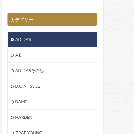
カテゴリー
ADIDAS
A.E
ADIDASその他
D.O.N. ISSUE
DAME
HARDEN
TRAE YOUNG