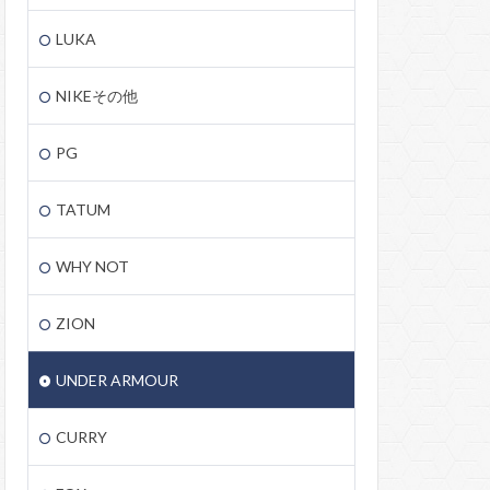
LUKA
NIKEその他
PG
TATUM
WHY NOT
ZION
UNDER ARMOUR
CURRY