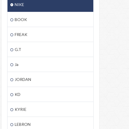
NIKE
BOOK
FREAK
G.T
Ja
JORDAN
KD
KYRIE
LEBRON