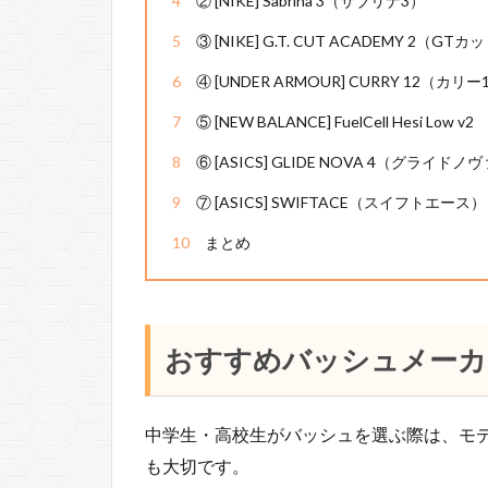
4
② [NIKE] Sabrina 3（サブリナ3）
5
③ [NIKE] G.T. CUT ACADEMY 2（
6
④ [UNDER ARMOUR] CURRY 12（カリー
7
⑤ [NEW BALANCE] FuelCell Hesi Low v2
8
⑥ [ASICS] GLIDE NOVA 4（グライドノ
9
⑦ [ASICS] SWIFTACE（スイフトエース）
10
まとめ
おすすめバッシュメーカ
中学生・高校生がバッシュを選ぶ際は、モ
も大切です。