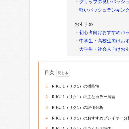
・
グリップの良いバッシ
・
軽いバッシュランキン
おすすめ
・
初心者向けおすすめバ
・
中学生・高校生向けお
・
大学生・社会人向けお
目次
1
RIKU 1（リク1）の機能性
2
RIKU 1（リク1）の主なカラー展開
3
RIKU 1（リク1）の評価分析
4
RIKU 1（リク1）のおすすめプレイヤー分
5
RIKU 1（リク1）のみんなの評価