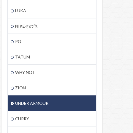
LUKA
NIKEその他
PG
TATUM
WHY NOT
ZION
UNDER ARMOUR
CURRY