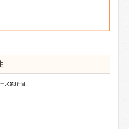
性
ーズ第1作目。