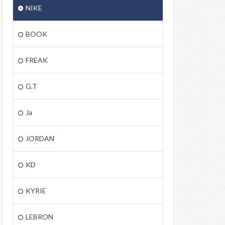
NIKE
BOOK
FREAK
G.T
Ja
JORDAN
KD
KYRIE
LEBRON