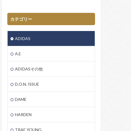
カテゴリー
ADIDAS
A.E
ADIDASその他
D.O.N. ISSUE
DAME
HARDEN
TRAE YOUNG