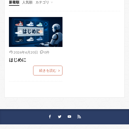
新着順
人気順
カテゴリ
メイン
ADIDAS
NIKE
UNDER ARMOUR
2026年6月20日
0件
はじめに
続きを読む